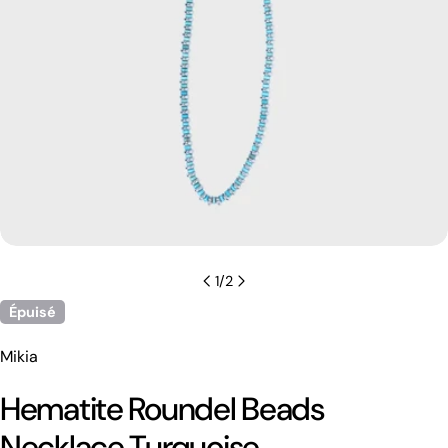
1
/
2
Épuisé
Mikia
Hematite Roundel Beads
Necklace Turquoise