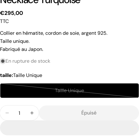
Prix
€295,00
TTC
habituel
Collier en hématite, cordon de soie, argent 925.
Taille unique.
Fabriqué au Japon.
Partager ce produit
En rupture de stock
Copie
taille:
Taille Unique
Partager
Partager
Partager
Épingler
Taille Unique
sur
sur
sur
Variante
Facebook
X
Pinterest
épuisée
Quantité
ou
Épuisé
Diminuer La Quantité Pour Hematite Roundel Bead
Augmenter La Quantité Pour Hematite R
indisponible